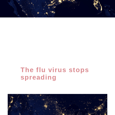
Investor Relations
Contact
The flu virus stops
spreading