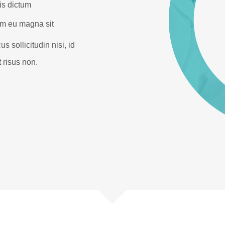
is dictum
am eu magna sit
s sollicitudin nisi, id
 risus non.